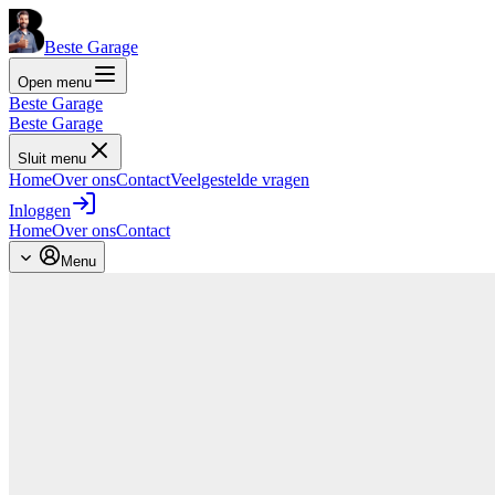
Beste Garage
Open menu
Beste Garage
Beste Garage
Sluit menu
Home
Over ons
Contact
Veelgestelde vragen
Inloggen
Home
Over ons
Contact
Menu