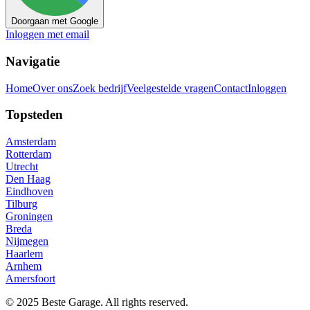
Doorgaan met Google
Inloggen met email
Navigatie
Home
Over ons
Zoek bedrijf
Veelgestelde vragen
Contact
Inloggen
Topsteden
Amsterdam
Rotterdam
Utrecht
Den Haag
Eindhoven
Tilburg
Groningen
Breda
Nijmegen
Haarlem
Arnhem
Amersfoort
© 2025 Beste Garage. All rights reserved.