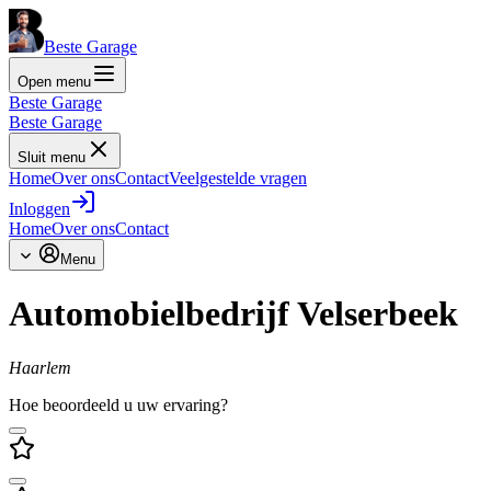
Beste Garage
Open menu
Beste Garage
Beste Garage
Sluit menu
Home
Over ons
Contact
Veelgestelde vragen
Inloggen
Home
Over ons
Contact
Menu
Automobielbedrijf Velserbeek
Haarlem
Hoe beoordeeld u uw ervaring?