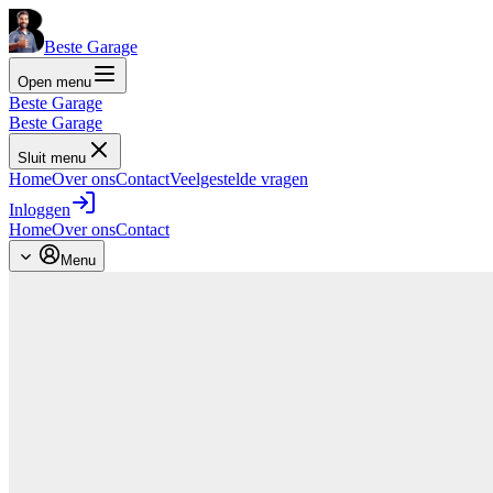
Beste Garage
Open menu
Beste Garage
Beste Garage
Sluit menu
Home
Over ons
Contact
Veelgestelde vragen
Inloggen
Home
Over ons
Contact
Menu