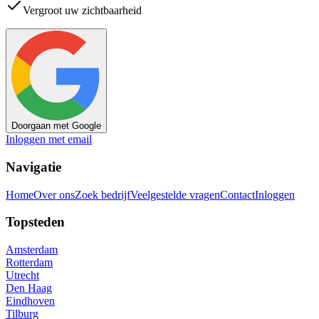
Vergroot uw zichtbaarheid
Doorgaan met Google
Inloggen met email
Navigatie
Home
Over ons
Zoek bedrijf
Veelgestelde vragen
Contact
Inloggen
Topsteden
Amsterdam
Rotterdam
Utrecht
Den Haag
Eindhoven
Tilburg