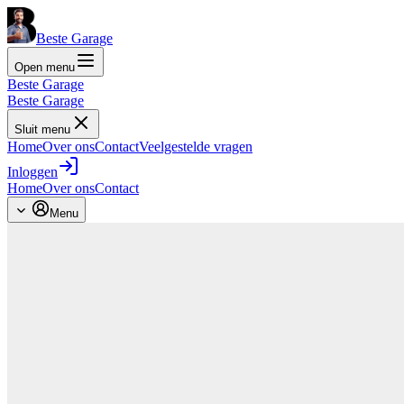
Beste Garage
Open menu
Beste Garage
Beste Garage
Sluit menu
Home
Over ons
Contact
Veelgestelde vragen
Inloggen
Home
Over ons
Contact
Menu