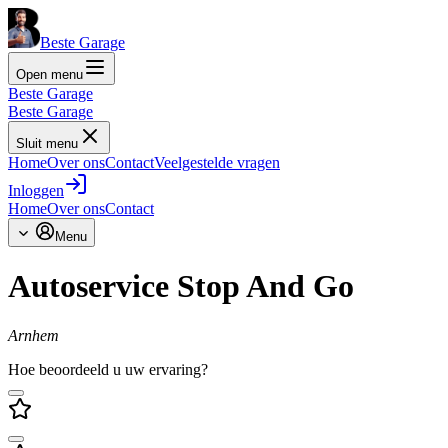
Beste Garage
Open menu
Beste Garage
Beste Garage
Sluit menu
Home
Over ons
Contact
Veelgestelde vragen
Inloggen
Home
Over ons
Contact
Menu
Autoservice Stop And Go
Arnhem
Hoe beoordeeld u uw ervaring?