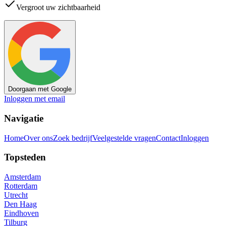
Vergroot uw zichtbaarheid
Doorgaan met Google
Inloggen met email
Navigatie
Home
Over ons
Zoek bedrijf
Veelgestelde vragen
Contact
Inloggen
Topsteden
Amsterdam
Rotterdam
Utrecht
Den Haag
Eindhoven
Tilburg