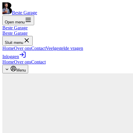
Beste Garage
Open menu
Beste Garage
Beste Garage
Sluit menu
Home
Over ons
Contact
Veelgestelde vragen
Inloggen
Home
Over ons
Contact
Menu