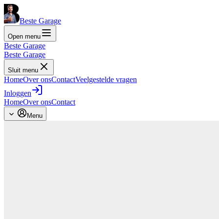
Beste Garage
Open menu
Beste Garage
Beste Garage
Sluit menu
Home
Over ons
Contact
Veelgestelde vragen
Inloggen
Home
Over ons
Contact
Menu