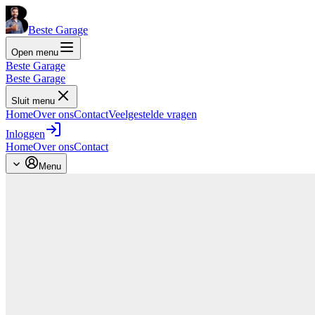
Beste Garage
Open menu
Beste Garage
Beste Garage
Sluit menu
Home
Over ons
Contact
Veelgestelde vragen
Inloggen
Home
Over ons
Contact
Menu