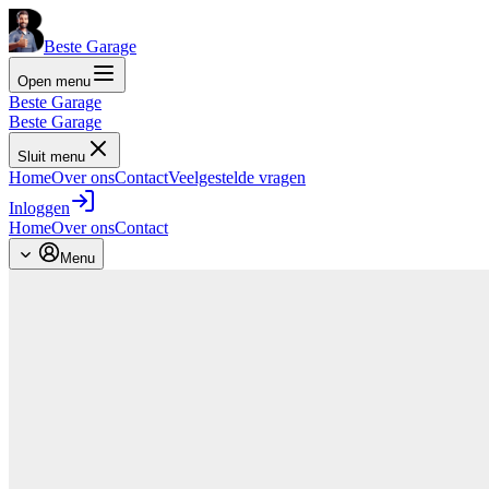
Beste Garage
Open menu
Beste Garage
Beste Garage
Sluit menu
Home
Over ons
Contact
Veelgestelde vragen
Inloggen
Home
Over ons
Contact
Menu