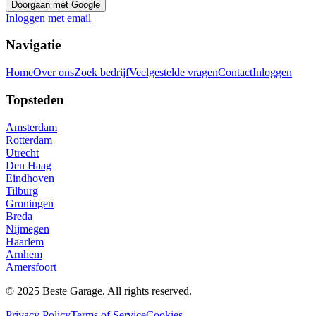
Doorgaan met Google
Inloggen met email
Navigatie
Home
Over ons
Zoek bedrijf
Veelgestelde vragen
Contact
Inloggen
Topsteden
Amsterdam
Rotterdam
Utrecht
Den Haag
Eindhoven
Tilburg
Groningen
Breda
Nijmegen
Haarlem
Arnhem
Amersfoort
© 2025 Beste Garage. All rights reserved.
Privacy Policy
Terms of Service
Cookies