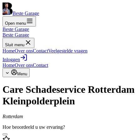
Beste Garage
Open menu
Beste Garage
Beste Garage
Sluit menu
Home
Over ons
Contact
Veelgestelde vragen
Inloggen
Home
Over ons
Contact
Menu
Care Schadeservice Rotterdam
Kleinpolderplein
Rotterdam
Hoe beoordeeld u uw ervaring?