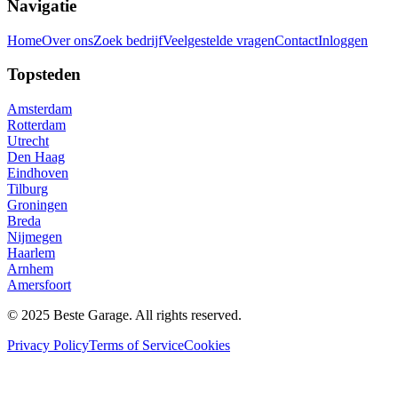
Navigatie
Home
Over ons
Zoek bedrijf
Veelgestelde vragen
Contact
Inloggen
Topsteden
Amsterdam
Rotterdam
Utrecht
Den Haag
Eindhoven
Tilburg
Groningen
Breda
Nijmegen
Haarlem
Arnhem
Amersfoort
© 2025 Beste Garage. All rights reserved.
Privacy Policy
Terms of Service
Cookies