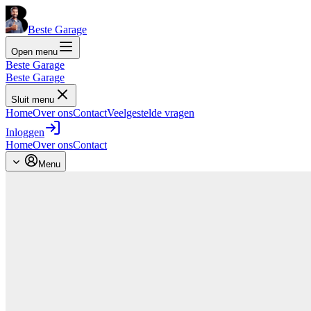
Beste Garage
Open menu
Beste Garage
Beste Garage
Sluit menu
Home
Over ons
Contact
Veelgestelde vragen
Inloggen
Home
Over ons
Contact
Menu