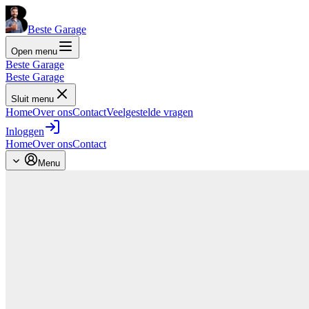
Beste Garage
Open menu
Beste Garage
Beste Garage
Sluit menu
Home
Over ons
Contact
Veelgestelde vragen
Inloggen
Home
Over ons
Contact
Menu