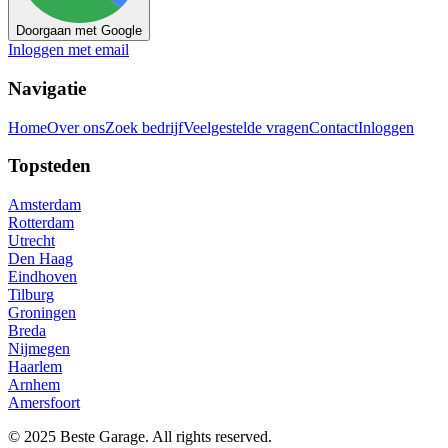
Doorgaan met Google
Inloggen met email
Navigatie
Home
Over ons
Zoek bedrijf
Veelgestelde vragen
Contact
Inloggen
Topsteden
Amsterdam
Rotterdam
Utrecht
Den Haag
Eindhoven
Tilburg
Groningen
Breda
Nijmegen
Haarlem
Arnhem
Amersfoort
© 2025 Beste Garage. All rights reserved.