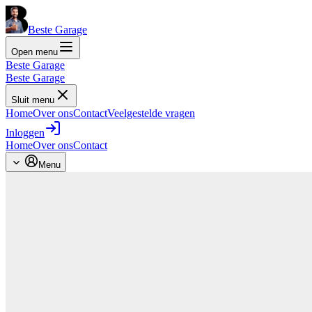
Beste Garage
Open menu
Beste Garage
Beste Garage
Sluit menu
Home
Over ons
Contact
Veelgestelde vragen
Inloggen
Home
Over ons
Contact
Menu