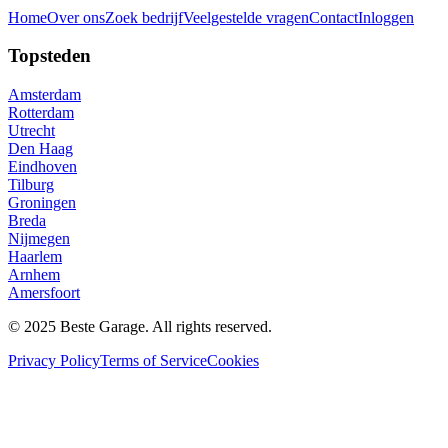
Home
Over ons
Zoek bedrijf
Veelgestelde vragen
Contact
Inloggen
Topsteden
Amsterdam
Rotterdam
Utrecht
Den Haag
Eindhoven
Tilburg
Groningen
Breda
Nijmegen
Haarlem
Arnhem
Amersfoort
© 2025 Beste Garage. All rights reserved.
Privacy Policy
Terms of Service
Cookies