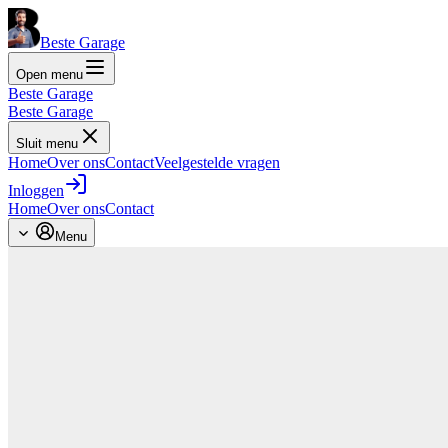
Beste Garage
Open menu
Beste Garage
Beste Garage
Sluit menu
Home
Over ons
Contact
Veelgestelde vragen
Inloggen
Home
Over ons
Contact
Menu