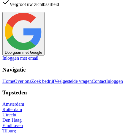
Vergroot uw zichtbaarheid
Doorgaan met Google
Inloggen met email
Navigatie
Home
Over ons
Zoek bedrijf
Veelgestelde vragen
Contact
Inloggen
Topsteden
Amsterdam
Rotterdam
Utrecht
Den Haag
Eindhoven
Tilburg