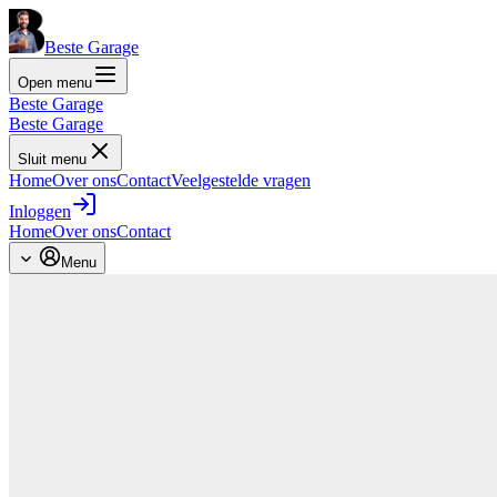
Beste Garage
Open menu
Beste Garage
Beste Garage
Sluit menu
Home
Over ons
Contact
Veelgestelde vragen
Inloggen
Home
Over ons
Contact
Menu