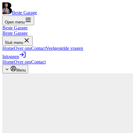
Beste Garage
Open menu
Beste Garage
Beste Garage
Sluit menu
Home
Over ons
Contact
Veelgestelde vragen
Inloggen
Home
Over ons
Contact
Menu