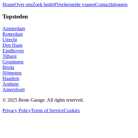
Home
Over ons
Zoek bedrijf
Veelgestelde vragen
Contact
Inloggen
Topsteden
Amsterdam
Rotterdam
Utrecht
Den Haag
Eindhoven
Tilburg
Groningen
Breda
Nijmegen
Haarlem
Arnhem
Amersfoort
© 2025 Beste Garage. All rights reserved.
Privacy Policy
Terms of Service
Cookies