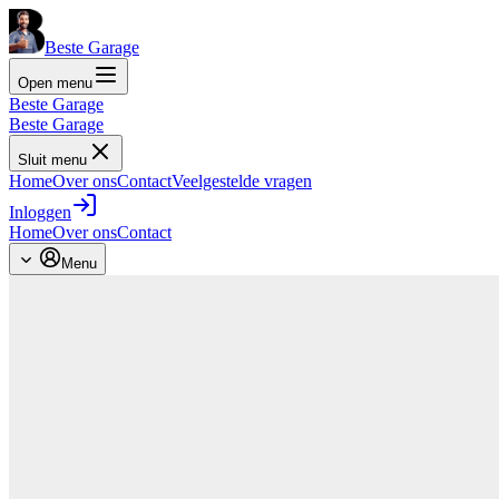
Beste Garage
Open menu
Beste Garage
Beste Garage
Sluit menu
Home
Over ons
Contact
Veelgestelde vragen
Inloggen
Home
Over ons
Contact
Menu