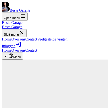
Beste Garage
Open menu
Beste Garage
Beste Garage
Sluit menu
Home
Over ons
Contact
Veelgestelde vragen
Inloggen
Home
Over ons
Contact
Menu