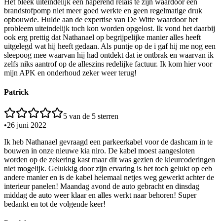
Het bleek uiteindelijk een haperend relais te zijn waardoor een
brandstofpomp niet meer goed werkte en geen regelmatige druk
opbouwde. Hulde aan de expertise van De Witte waardoor het
probleem uiteindelijk toch kon worden opgelost. Ik vond het daarbij
ook erg prettig dat Nathanael op begrijpelijke manier alles heeft
uitgelegd wat hij heeft gedaan. Als puntje op de i gaf hij me nog een
sleepoog mee waarvan hij had ontdekt dat ie ontbrak en waarvan ik
zelfs niks aantrof op de alleszins redelijke factuur. Ik kom hier voor
mijn APK en onderhoud zeker weer terug!
Patrick
5
van de 5 sterren
•
26 juni 2022
Ik heb Nathanael gevraagd een parkeerkabel voor de dashcam in te
bouwen in onze nieuwe kia niro. De kabel moest aangesloten
worden op de zekering kast maar dit was gezien de kleurcoderingen
niet mogelijk. Gelukkig door zijn ervaring is het toch gelukt op eeb
andere manier en is de kabel helemaal netjes weg gewerkt achter de
interieur panelen! Maandag avond de auto gebracht en dinsdag
middag de auto weer klaar en alles werkt naar behoren! Super
bedankt en tot de volgende keer!