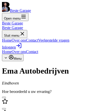
Beste Garage
Open menu
Beste Garage
Beste Garage
Sluit menu
Home
Over ons
Contact
Veelgestelde vragen
Inloggen
Home
Over ons
Contact
Menu
Ema Autobedrijven
Eindhoven
Hoe beoordeeld u uw ervaring?