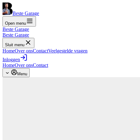
Beste Garage
Open menu
Beste Garage
Beste Garage
Sluit menu
Home
Over ons
Contact
Veelgestelde vragen
Inloggen
Home
Over ons
Contact
Menu