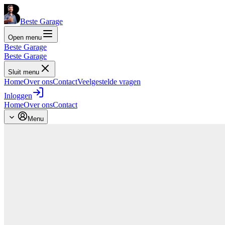
Beste Garage
Open menu
Beste Garage
Beste Garage
Sluit menu
Home
Over ons
Contact
Veelgestelde vragen
Inloggen
Home
Over ons
Contact
Menu