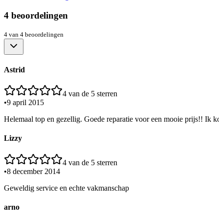
4
beoordelingen
4
van
4
beoordelingen
Astrid
4
van de 5 sterren
•
9 april 2015
Helemaal top en gezellig. Goede reparatie voor een mooie prijs!! Ik k
Lizzy
4
van de 5 sterren
•
8 december 2014
Geweldig service en echte vakmanschap
arno