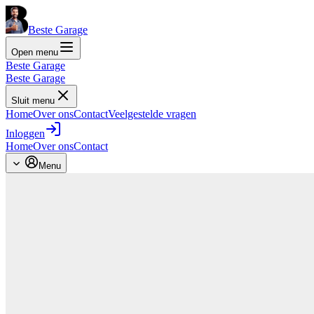
Beste Garage
Open menu
Beste Garage
Beste Garage
Sluit menu
Home
Over ons
Contact
Veelgestelde vragen
Inloggen
Home
Over ons
Contact
Menu