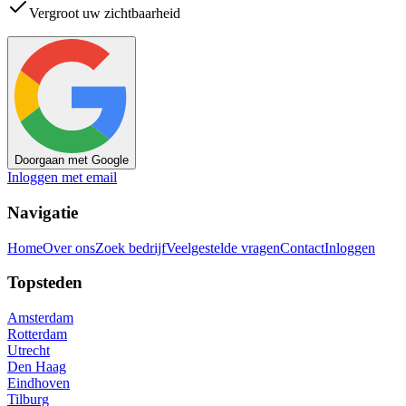
Vergroot uw zichtbaarheid
Doorgaan met Google
Inloggen met email
Navigatie
Home
Over ons
Zoek bedrijf
Veelgestelde vragen
Contact
Inloggen
Topsteden
Amsterdam
Rotterdam
Utrecht
Den Haag
Eindhoven
Tilburg