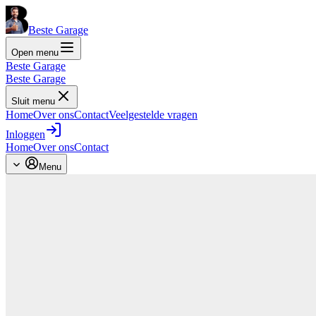
Beste Garage
Open menu
Beste Garage
Beste Garage
Sluit menu
Home
Over ons
Contact
Veelgestelde vragen
Inloggen
Home
Over ons
Contact
Menu