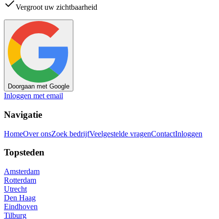
Vergroot uw zichtbaarheid
Doorgaan met Google
Inloggen met email
Navigatie
Home
Over ons
Zoek bedrijf
Veelgestelde vragen
Contact
Inloggen
Topsteden
Amsterdam
Rotterdam
Utrecht
Den Haag
Eindhoven
Tilburg