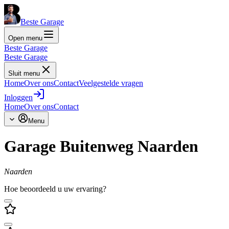
Beste Garage
Open menu
Beste Garage
Beste Garage
Sluit menu
Home
Over ons
Contact
Veelgestelde vragen
Inloggen
Home
Over ons
Contact
Menu
Garage Buitenweg Naarden
Naarden
Hoe beoordeeld u uw ervaring?