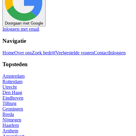
Doorgaan met Google
Inloggen met email
Navigatie
Home
Over ons
Zoek bedrijf
Veelgestelde vragen
Contact
Inloggen
Topsteden
Amsterdam
Rotterdam
Utrecht
Den Haag
Eindhoven
Tilburg
Groningen
Breda
Nijmegen
Haarlem
Arnhem