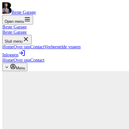
Beste Garage
Open menu
Beste Garage
Beste Garage
Sluit menu
Home
Over ons
Contact
Veelgestelde vragen
Inloggen
Home
Over ons
Contact
Menu