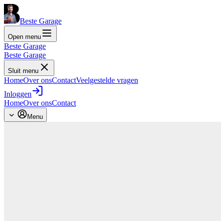
Beste Garage
Open menu
Beste Garage
Beste Garage
Sluit menu
Home
Over ons
Contact
Veelgestelde vragen
Inloggen
Home
Over ons
Contact
Menu