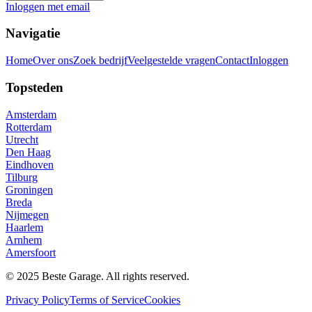
Inloggen met email
Navigatie
Home
Over ons
Zoek bedrijf
Veelgestelde vragen
Contact
Inloggen
Topsteden
Amsterdam
Rotterdam
Utrecht
Den Haag
Eindhoven
Tilburg
Groningen
Breda
Nijmegen
Haarlem
Arnhem
Amersfoort
© 2025 Beste Garage. All rights reserved.
Privacy Policy
Terms of Service
Cookies