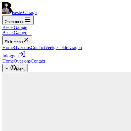
Beste Garage
Open menu
Beste Garage
Beste Garage
Sluit menu
Home
Over ons
Contact
Veelgestelde vragen
Inloggen
Home
Over ons
Contact
Menu