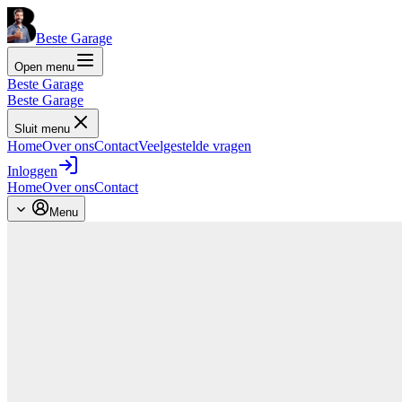
Beste Garage
Open menu
Beste Garage
Beste Garage
Sluit menu
Home
Over ons
Contact
Veelgestelde vragen
Inloggen
Home
Over ons
Contact
Menu