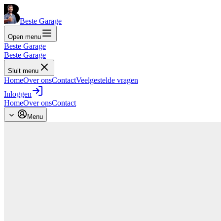
Beste Garage
Open menu
Beste Garage
Beste Garage
Sluit menu
Home
Over ons
Contact
Veelgestelde vragen
Inloggen
Home
Over ons
Contact
Menu