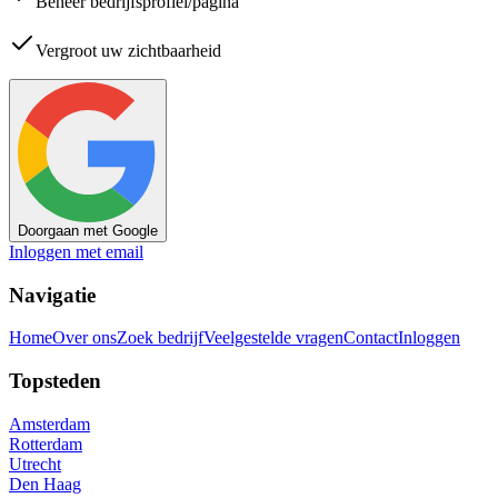
Beheer bedrijfsprofiel/pagina
Vergroot uw zichtbaarheid
Doorgaan met Google
Inloggen met email
Navigatie
Home
Over ons
Zoek bedrijf
Veelgestelde vragen
Contact
Inloggen
Topsteden
Amsterdam
Rotterdam
Utrecht
Den Haag