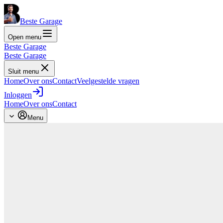
Beste Garage
Open menu
Beste Garage
Beste Garage
Sluit menu
Home
Over ons
Contact
Veelgestelde vragen
Inloggen
Home
Over ons
Contact
Menu