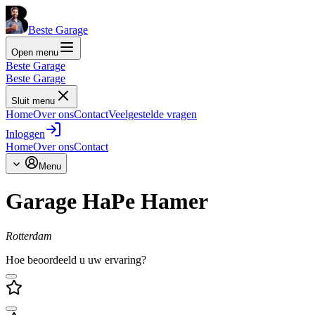
Beste Garage
Open menu
Beste Garage
Beste Garage
Sluit menu
Home
Over ons
Contact
Veelgestelde vragen
Inloggen
Home
Over ons
Contact
Menu
Garage HaPe Hamer
Rotterdam
Hoe beoordeeld u uw ervaring?