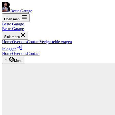
Beste Garage
Open menu
Beste Garage
Beste Garage
Sluit menu
Home
Over ons
Contact
Veelgestelde vragen
Inloggen
Home
Over ons
Contact
Menu