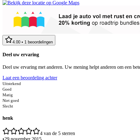
4.00
•
1
beoordelingen
Deel uw ervaring
Deel uw ervaring met anderen. Uw mening helpt anderen om een bete
Laat een beoordeling achter
Uitstekend
Goed
Matig
Niet goed
Slecht
henk
4
van de 5 sterren
•
29 november 2015