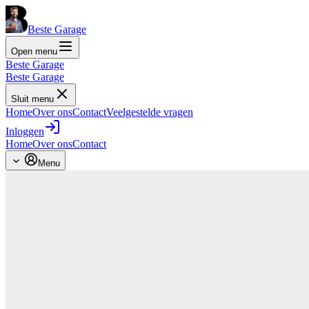
Beste Garage
Open menu
Beste Garage
Beste Garage
Sluit menu
Home
Over ons
Contact
Veelgestelde vragen
Inloggen
Home
Over ons
Contact
Menu