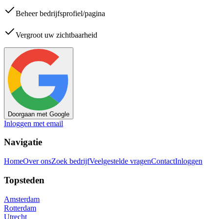
Beheer bedrijfsprofiel/pagina
Vergroot uw zichtbaarheid
Doorgaan met Google
Inloggen met email
Navigatie
Home
Over ons
Zoek bedrijf
Veelgestelde vragen
Contact
Inloggen
Topsteden
Amsterdam
Rotterdam
Utrecht