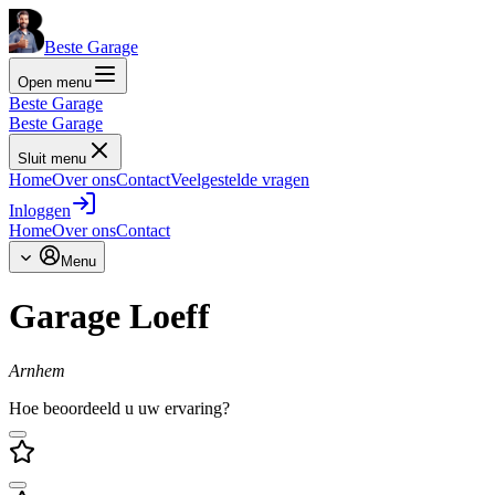
Beste Garage
Open menu
Beste Garage
Beste Garage
Sluit menu
Home
Over ons
Contact
Veelgestelde vragen
Inloggen
Home
Over ons
Contact
Menu
Garage Loeff
Arnhem
Hoe beoordeeld u uw ervaring?