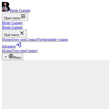
Beste Garage
Open menu
Beste Garage
Beste Garage
Sluit menu
Home
Over ons
Contact
Veelgestelde vragen
Inloggen
Home
Over ons
Contact
Menu