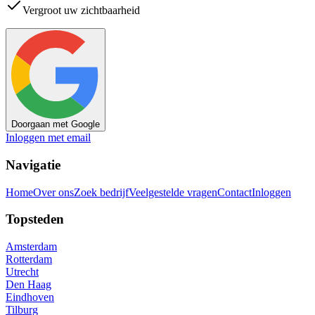
Vergroot uw zichtbaarheid
Doorgaan met Google
Inloggen met email
Navigatie
Home
Over ons
Zoek bedrijf
Veelgestelde vragen
Contact
Inloggen
Topsteden
Amsterdam
Rotterdam
Utrecht
Den Haag
Eindhoven
Tilburg