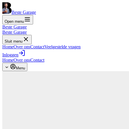
Beste Garage
Open menu
Beste Garage
Beste Garage
Sluit menu
Home
Over ons
Contact
Veelgestelde vragen
Inloggen
Home
Over ons
Contact
Menu