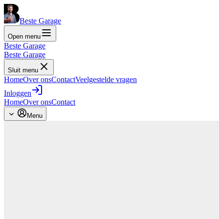
Beste Garage
Open menu
Beste Garage
Beste Garage
Sluit menu
Home
Over ons
Contact
Veelgestelde vragen
Inloggen
Home
Over ons
Contact
Menu