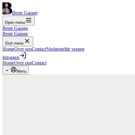
Beste Garage
Open menu
Beste Garage
Beste Garage
Sluit menu
Home
Over ons
Contact
Veelgestelde vragen
Inloggen
Home
Over ons
Contact
Menu