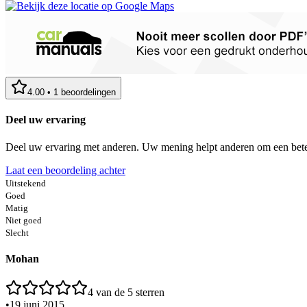
4.00
•
1
beoordelingen
Deel uw ervaring
Deel uw ervaring met anderen. Uw mening helpt anderen om een bete
Laat een beoordeling achter
Uitstekend
Goed
Matig
Niet goed
Slecht
Mohan
4
van de 5 sterren
•
19 juni 2015