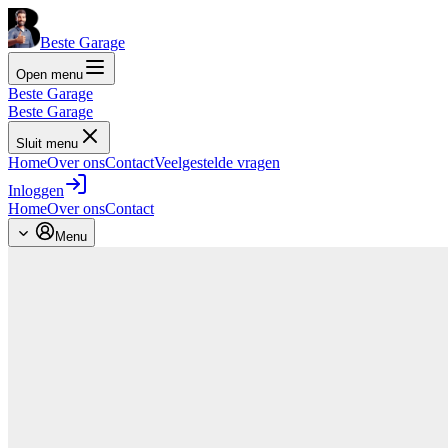
Beste Garage
Open menu
Beste Garage
Beste Garage
Sluit menu
Home
Over ons
Contact
Veelgestelde vragen
Inloggen
Home
Over ons
Contact
Menu