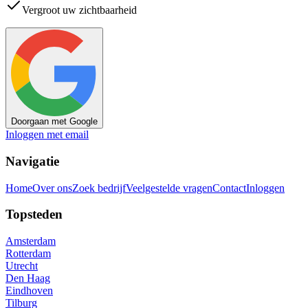
Vergroot uw zichtbaarheid
Doorgaan met Google
Inloggen met email
Navigatie
Home
Over ons
Zoek bedrijf
Veelgestelde vragen
Contact
Inloggen
Topsteden
Amsterdam
Rotterdam
Utrecht
Den Haag
Eindhoven
Tilburg