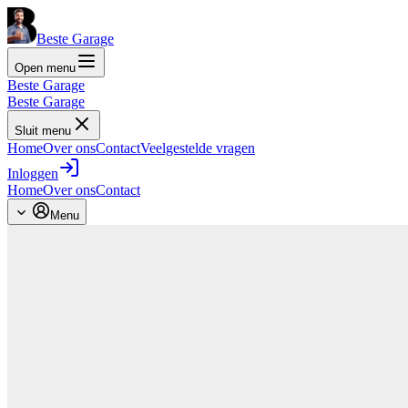
Beste Garage
Open menu
Beste Garage
Beste Garage
Sluit menu
Home
Over ons
Contact
Veelgestelde vragen
Inloggen
Home
Over ons
Contact
Menu