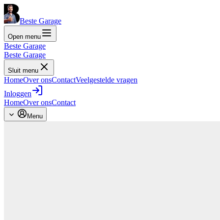
Beste Garage
Open menu
Beste Garage
Beste Garage
Sluit menu
Home
Over ons
Contact
Veelgestelde vragen
Inloggen
Home
Over ons
Contact
Menu