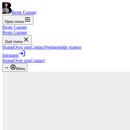
Beste Garage
Open menu
Beste Garage
Beste Garage
Sluit menu
Home
Over ons
Contact
Veelgestelde vragen
Inloggen
Home
Over ons
Contact
Menu