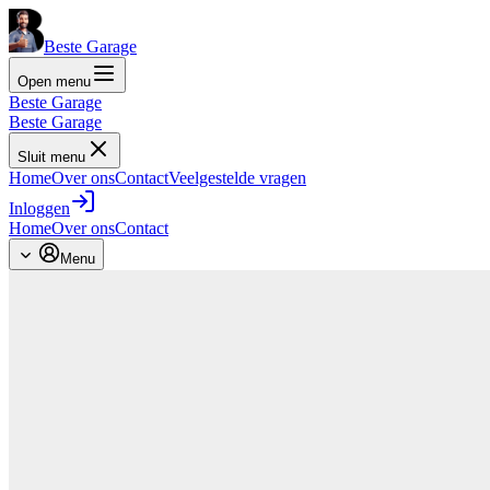
Beste Garage
Open menu
Beste Garage
Beste Garage
Sluit menu
Home
Over ons
Contact
Veelgestelde vragen
Inloggen
Home
Over ons
Contact
Menu