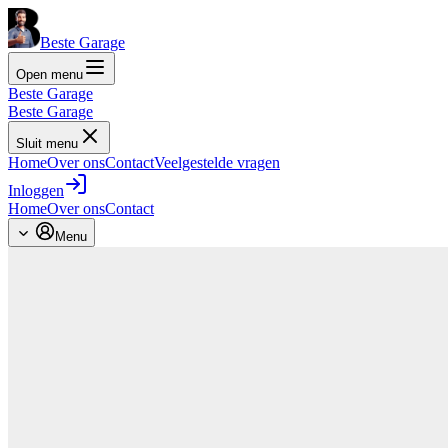
Beste Garage
Open menu
Beste Garage
Beste Garage
Sluit menu
Home
Over ons
Contact
Veelgestelde vragen
Inloggen
Home
Over ons
Contact
Menu