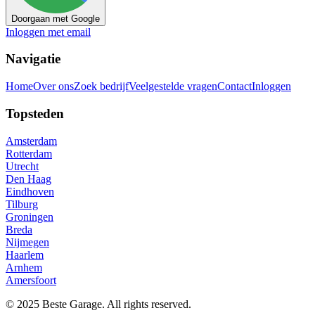
Doorgaan met Google
Inloggen met email
Navigatie
Home
Over ons
Zoek bedrijf
Veelgestelde vragen
Contact
Inloggen
Topsteden
Amsterdam
Rotterdam
Utrecht
Den Haag
Eindhoven
Tilburg
Groningen
Breda
Nijmegen
Haarlem
Arnhem
Amersfoort
© 2025 Beste Garage. All rights reserved.