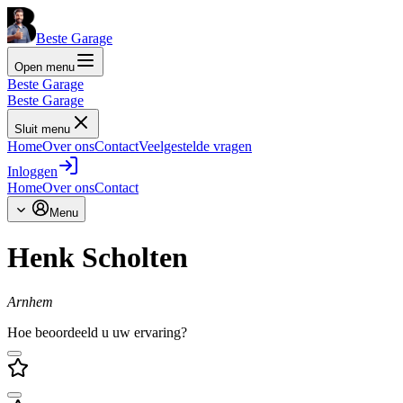
Beste Garage
Open menu
Beste Garage
Beste Garage
Sluit menu
Home
Over ons
Contact
Veelgestelde vragen
Inloggen
Home
Over ons
Contact
Menu
Henk Scholten
Arnhem
Hoe beoordeeld u uw ervaring?