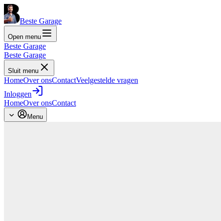
Beste Garage
Open menu
Beste Garage
Beste Garage
Sluit menu
Home
Over ons
Contact
Veelgestelde vragen
Inloggen
Home
Over ons
Contact
Menu