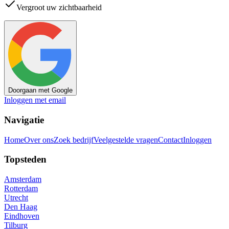
Vergroot uw zichtbaarheid
Doorgaan met Google
Inloggen met email
Navigatie
Home
Over ons
Zoek bedrijf
Veelgestelde vragen
Contact
Inloggen
Topsteden
Amsterdam
Rotterdam
Utrecht
Den Haag
Eindhoven
Tilburg