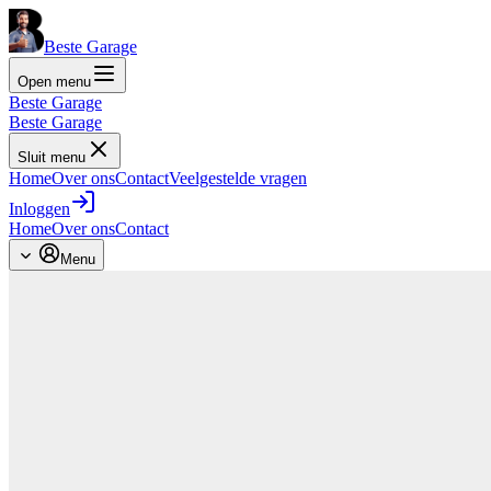
Beste Garage
Open menu
Beste Garage
Beste Garage
Sluit menu
Home
Over ons
Contact
Veelgestelde vragen
Inloggen
Home
Over ons
Contact
Menu