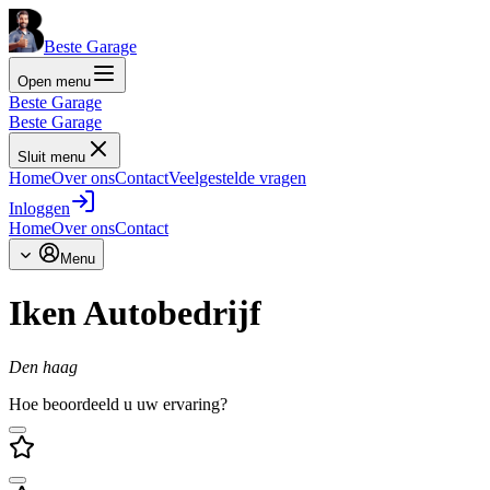
Beste Garage
Open menu
Beste Garage
Beste Garage
Sluit menu
Home
Over ons
Contact
Veelgestelde vragen
Inloggen
Home
Over ons
Contact
Menu
Iken Autobedrijf
Den haag
Hoe beoordeeld u uw ervaring?